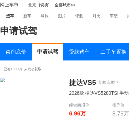
网上车市
北京
[切换]
全部城市>>
选车
新车
导购
图片
评测
对比
车型
申请试驾
申请试驾
咨询底价
贷款购车
二手车置换
已有1880万+人成功获取
捷达VS5
切换车型
2026款 捷达VS5280TSI 
经销商报价
指导价
6.96万
8.79