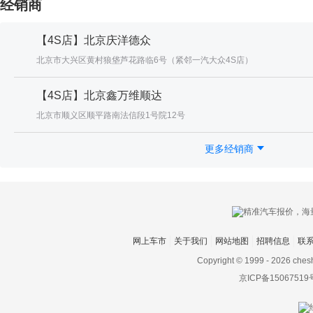
经销商
【4S店】北京庆洋德众
北京市大兴区黄村狼垡芦花路临6号（紧邻一汽大众4S店）
【4S店】北京鑫万维顺达
北京市顺义区顺平路南法信段1号院12号
更多经销商
网上车市
关于我们
网站地图
招聘信息
联
Copyright © 1999 -
2026 ches
京ICP备15067519