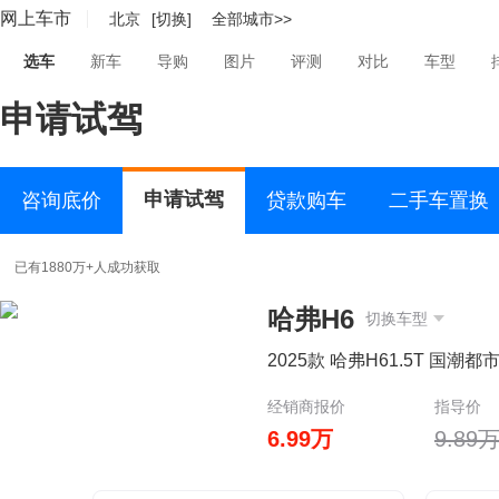
网上车市
北京
[切换]
全部城市>>
选车
新车
导购
图片
评测
对比
车型
申请试驾
申请试驾
咨询底价
贷款购车
二手车置换
已有1880万+人成功获取
哈弗H6
切换车型
2025款 哈弗H61.5T 国潮都
经销商报价
指导价
6.99万
9.89