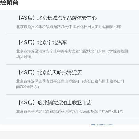
经销商
【4S店】北京长城汽车品牌体验中心
北京市顺义区李桥镇通顺路75号中国石化日日兴加油站南侧20米
【4S店】北京宁北汽车
北京市海淀区清河安宁庄中路东方美都汽配城北门东侧（学院路检测
场斜对面）
【4S店】北京航天哈弗海淀店
北京市海淀区四季青西平庄巨山路99-1（杏石口路与巨山路路口向
南700米路东）
【4S店】哈弗新能源泊士联亚市店
北京市昌平区北七家镇北辰亚运村汽车交易市场综合厅A区-301号
更多经销商