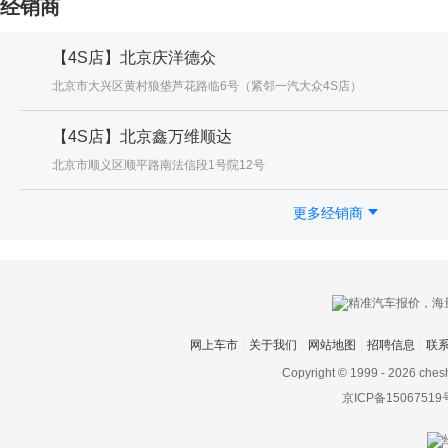
经销商
【4S店】北京庆洋德众
北京市大兴区黄村狼垡芦花路临6号（紧邻一汽大众4S店）
【4S店】北京鑫万维顺达
北京市顺义区顺平路南法信段1号院12号
更多经销商
网上车市
关于我们
网站地图
招聘信息
联
Copyright © 1999 -
2026 ches
京ICP备15067519