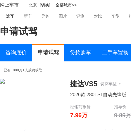
网上车市
北京
[切换]
全部城市>>
选车
新车
导购
图片
评测
对比
车型
申请试驾
申请试驾
咨询底价
贷款购车
二手车置换
已有1880万+人成功获取
捷达VS5
切换车型
2026款 280TSI 自动先锋版
经销商报价
指导价
7.96万
9.89