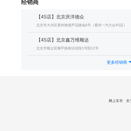
经销商
【4S店】北京庆洋德众
北京市大兴区黄村狼垡芦花路临6号（紧邻一汽大众4S店）
【4S店】北京鑫万维顺达
北京市顺义区顺平路南法信段1号院12号
更多经销商
网上车市
关