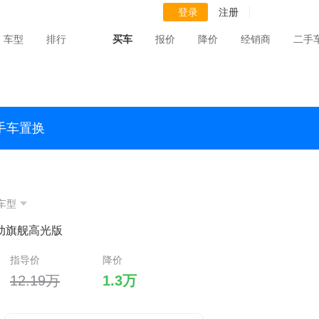
登录
注册
车型
排行
买车
报价
降价
经销商
二手
手车置换
车型
 自动旗舰高光版
指导价
降价
12.19万
1.3万