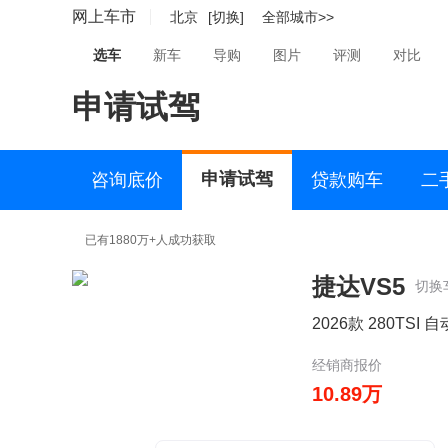
网上车市
北京
[切换]
全部城市>>
选车
新车
导购
图片
评测
对比
申请试驾
申请试驾
咨询底价
贷款购车
二
已有1880万+人成功获取
捷达VS5
切换
2026款 280TSI
经销商报价
10.89万