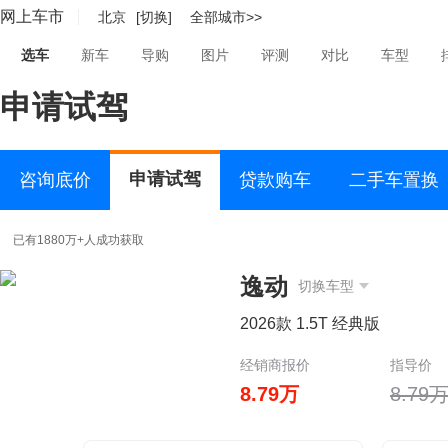
网上车市
北京
[切换]
全部城市>>
选车
新车
导购
图片
评测
对比
车型
申请试驾
申请试驾
咨询底价
贷款购车
二手车置换
已有1880万+人成功获取
逸动
切换车型
2026款 1.5T 经典版
经销商报价
指导价
8.79万
8.79