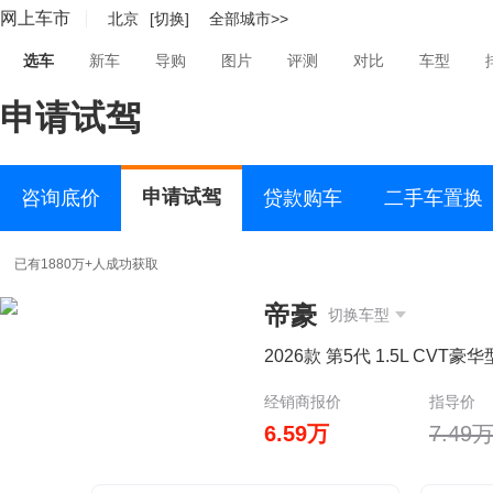
网上车市
北京
[切换]
全部城市>>
选车
新车
导购
图片
评测
对比
车型
申请试驾
申请试驾
咨询底价
贷款购车
二手车置换
已有1880万+人成功获取
帝豪
切换车型
2026款 第5代 1.5L CVT豪华
经销商报价
指导价
6.59万
7.49