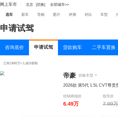
网上车市
北京
[切换]
全部城市>>
选车
新车
导购
图片
评测
对比
车型
申请试驾
申请试驾
咨询底价
贷款购车
二手车置换
已有1880万+人成功获取
帝豪
切换车型
2026款 第5代 1.5L CVT尊贵
经销商报价
指导价
6.49万
7.99