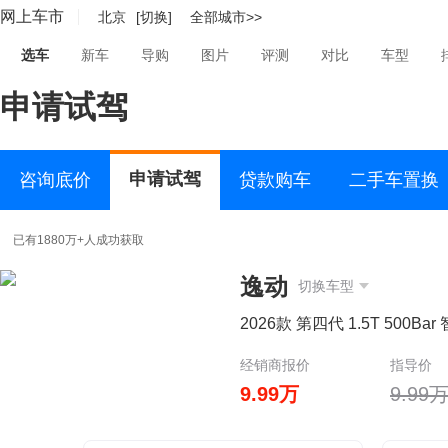
网上车市
北京
[切换]
全部城市>>
选车
新车
导购
图片
评测
对比
车型
申请试驾
申请试驾
咨询底价
贷款购车
二手车置换
已有1880万+人成功获取
逸动
切换车型
2026款 第四代 1.5T 500Ba
经销商报价
指导价
9.99万
9.99