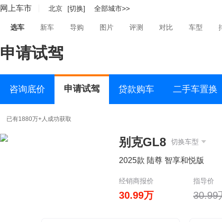
网上车市
北京
[切换]
全部城市>>
选车
新车
导购
图片
评测
对比
车型
申请试驾
申请试驾
咨询底价
贷款购车
二手车置换
已有1880万+人成功获取
别克GL8
切换车型
2025款 陆尊 智享和悦版
经销商报价
指导价
30.99万
30.9