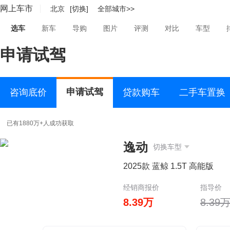
网上车市
北京
[切换]
全部城市>>
选车
新车
导购
图片
评测
对比
车型
申请试驾
申请试驾
咨询底价
贷款购车
二手车置换
已有1880万+人成功获取
逸动
切换车型
2025款 蓝鲸 1.5T 高能版
经销商报价
指导价
8.39万
8.39