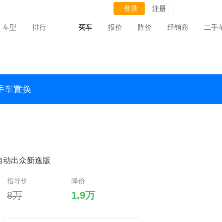
登录
注册
车型
排行
买车
报价
降价
经销商
二手
手车置换
L 自动出众新逸版
指导价
降价
8万
1.9万