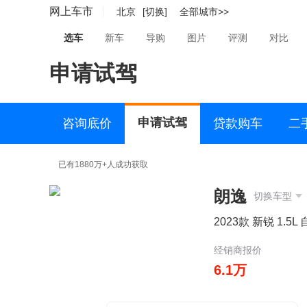
网上车市
北京
[切换]
全部城市>>
选车
新车
导购
图片
评测
对比
申请试驾
申请试驾
咨询底价
贷款购车
二
已有1880万+人成功获取
朗逸
切换车型
2023款 新锐 1.5
经销商报价
6.1万