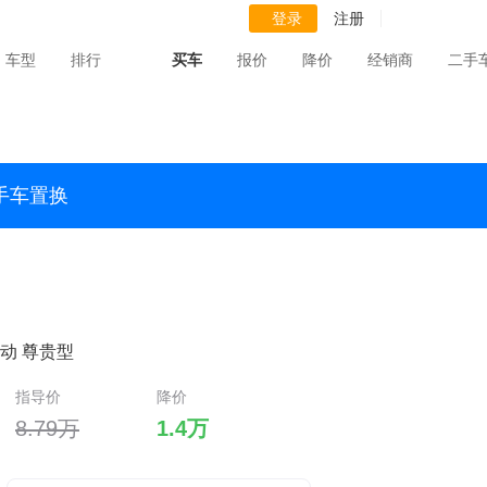
登录
注册
车型
排行
买车
报价
降价
经销商
二手
手车置换
I自动 尊贵型
指导价
降价
8.79万
1.4万