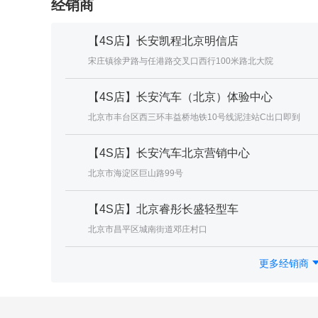
经销商
【4S店】长安凯程北京明信店
宋庄镇徐尹路与任港路交叉口西行100米路北大院
【4S店】长安汽车（北京）体验中心
北京市丰台区西三环丰益桥地铁10号线泥洼站C出口即到
【4S店】长安汽车北京营销中心
北京市海淀区巨山路99号
【4S店】北京睿彤长盛轻型车
北京市昌平区城南街道邓庄村口
更多经销商