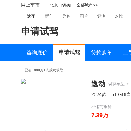
网上车市
北京
[切换]
全部城市>>
选车
新车
导购
图片
评测
对比
申请试驾
申请试驾
咨询底价
贷款购车
二
已有1880万+人成功获取
逸动
切换车型
2024款 1.5T GD
经销商报价
7.39万