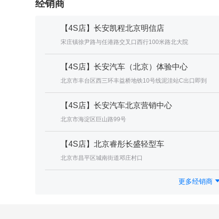
经销商
【4S店】长安凯程北京明信店
宋庄镇徐尹路与任港路交叉口西行100米路北大院
【4S店】长安汽车（北京）体验中心
北京市丰台区西三环丰益桥地铁10号线泥洼站C出口即到
【4S店】长安汽车北京营销中心
北京市海淀区巨山路99号
【4S店】北京睿彤长盛轻型车
北京市昌平区城南街道邓庄村口
更多经销商