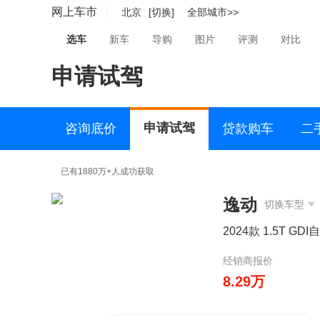
网上车市
北京
[切换]
全部城市>>
选车
新车
导购
图片
评测
对比
申请试驾
申请试驾
咨询底价
贷款购车
二
已有1880万+人成功获取
逸动
切换车型
2024款 1.5T GD
经销商报价
8.29万