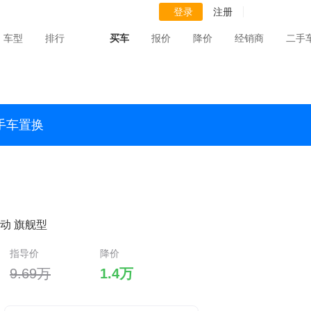
登录
注册
车型
排行
买车
报价
降价
经销商
二手
手车置换
I自动 旗舰型
指导价
降价
9.69万
1.4万