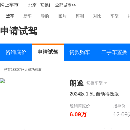
网上车市
北京
[切换]
全部城市>>
选车
新车
导购
图片
评测
对比
车型
申请试驾
申请试驾
咨询底价
贷款购车
二手车置换
已有1880万+人成功获取
朗逸
切换车型
2024款 1.5L 自动得逸版
经销商报价
指导价
6.09万
12.0