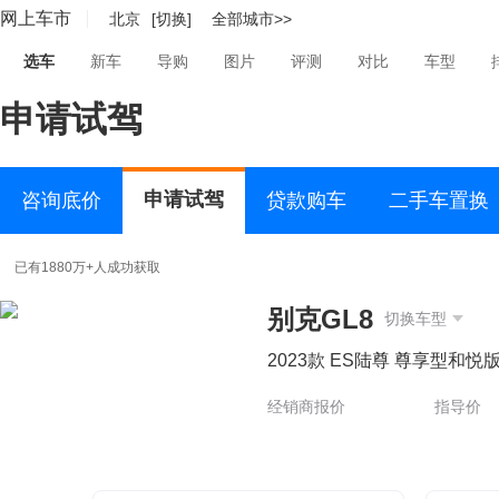
网上车市
北京
[切换]
全部城市>>
选车
新车
导购
图片
评测
对比
车型
申请试驾
申请试驾
咨询底价
贷款购车
二手车置换
已有1880万+人成功获取
别克GL8
切换车型
2023款 ES陆尊 尊享型和悦
经销商报价
指导价