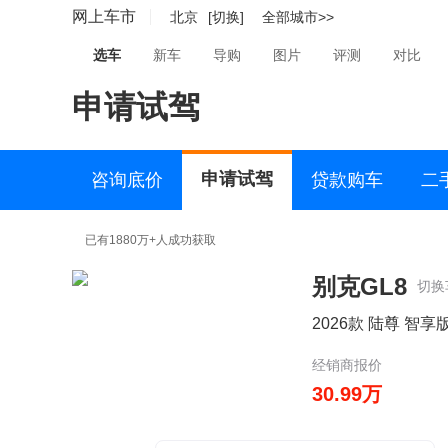
网上车市
北京
[切换]
全部城市>>
选车
新车
导购
图片
评测
对比
申请试驾
申请试驾
咨询底价
贷款购车
二
已有1880万+人成功获取
别克GL8
切换
2026款 陆尊 智享
经销商报价
30.99万