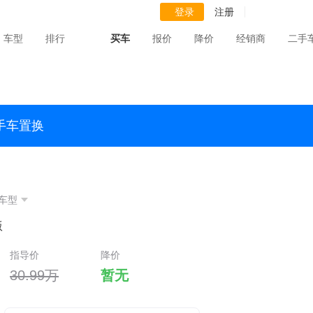
登录
注册
车型
排行
买车
报价
降价
经销商
二手
手车置换
车型
版
指导价
降价
30.99万
暂无