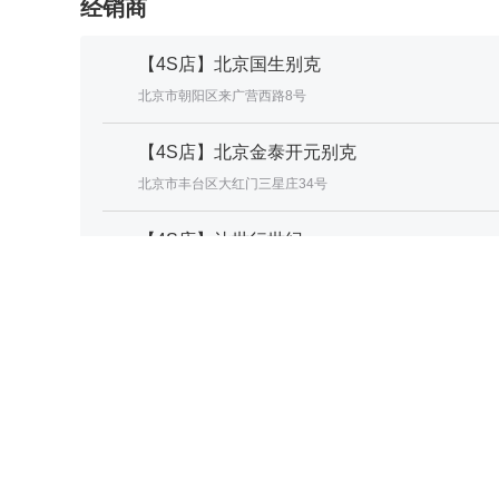
经销商
【4S店】北京国生别克
北京市朝阳区来广营西路8号
【4S店】北京金泰开元别克
北京市丰台区大红门三星庄34号
【4S店】达世行世纪
北京市海淀区杏石口路西杉创意园一区5号楼
【4S店】勤和汽车销售
北京市朝阳区百子湾路18号
更多经销商