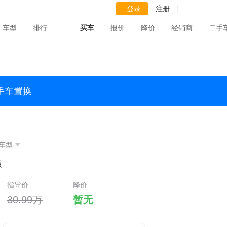
登录
注册
车型
排行
买车
报价
降价
经销商
二手
手车置换
车型
版
指导价
降价
30.99万
暂无