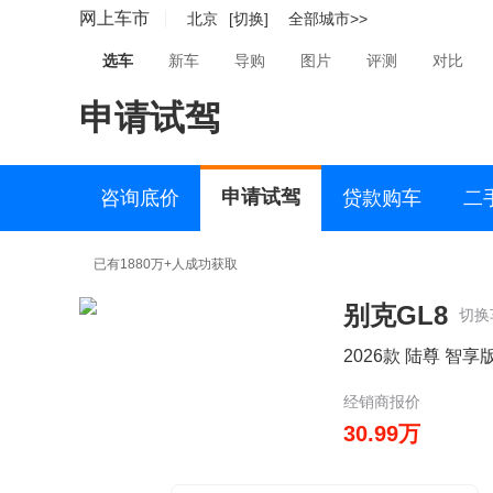
网上车市
北京
[切换]
全部城市>>
选车
新车
导购
图片
评测
对比
申请试驾
申请试驾
咨询底价
贷款购车
二
已有1880万+人成功获取
别克GL8
切换
2026款 陆尊 智享
经销商报价
30.99万