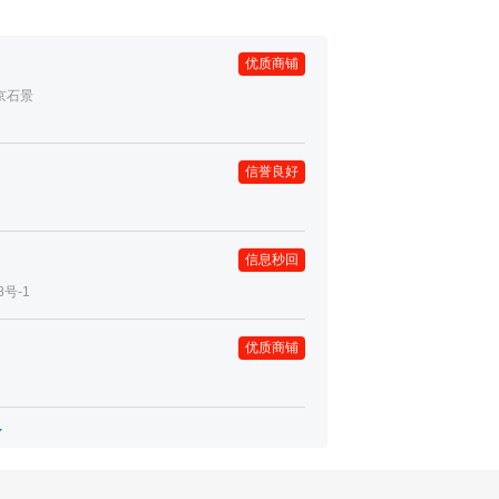
优质商铺
京石景
信誉良好
信息秒回
号-1
优质商铺