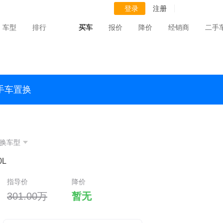
登录
注册
车型
排行
买车
报价
降价
经销商
二手
手车置换
换车型
0L
指导价
降价
301.00万
暂无