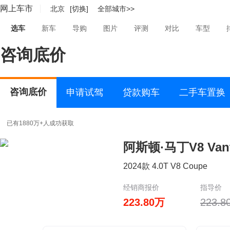
网上车市
北京
[切换]
全部城市>>
选车
新车
导购
图片
评测
对比
车型
咨询底价
咨询底价
申请试驾
贷款购车
二手车置换
已有1880万+人成功获取
阿斯顿·马丁V8 Vant
2024款 4.0T V8 Coupe
经销商报价
指导价
223.80万
223.8