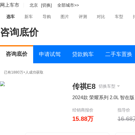
网上车市
北京
[切换]
全部城市>>
选车
新车
导购
图片
评测
对比
车型
咨询底价
咨询底价
申请试驾
贷款购车
二手车置换
已有1880万+人成功获取
传祺E8
切换车型
2024款 荣耀系列 2.0L 智在版
经销商报价
指导价
15.88万
16.6