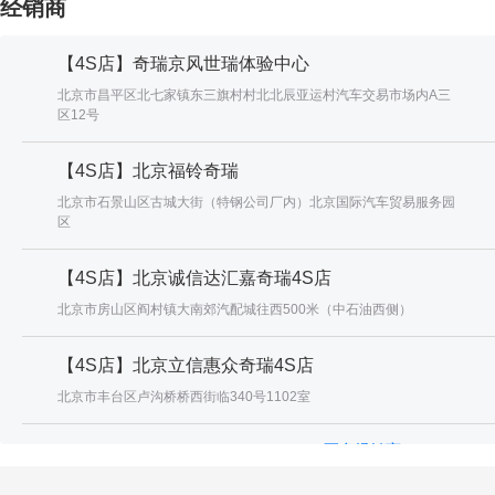
经销商
【4S店】奇瑞京风世瑞体验中心
北京市昌平区北七家镇东三旗村村北北辰亚运村汽车交易市场内A三
区12号
【4S店】北京福铃奇瑞
北京市石景山区古城大街（特钢公司厂内）北京国际汽车贸易服务园
区
【4S店】北京诚信达汇嘉奇瑞4S店
北京市房山区阎村镇大南郊汽配城往西500米（中石油西侧）
【4S店】北京立信惠众奇瑞4S店
北京市丰台区卢沟桥桥西街临340号1102室
更多经销商