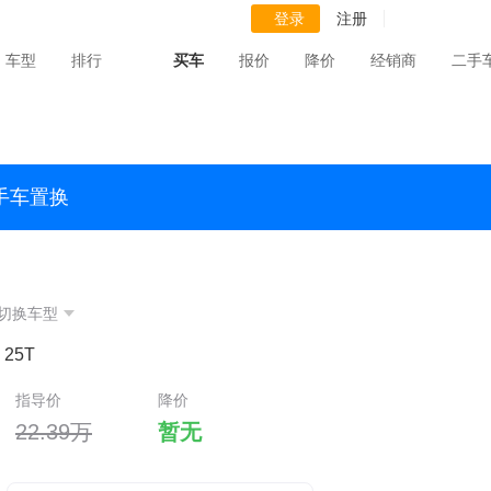
登录
注册
车型
排行
买车
报价
降价
经销商
二手
手车置换
切换车型
 25T
指导价
降价
22.39万
暂无