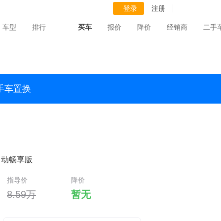
登录
注册
车型
排行
买车
报价
降价
经销商
二手
手车置换
 自动畅享版
指导价
降价
8.59万
暂无