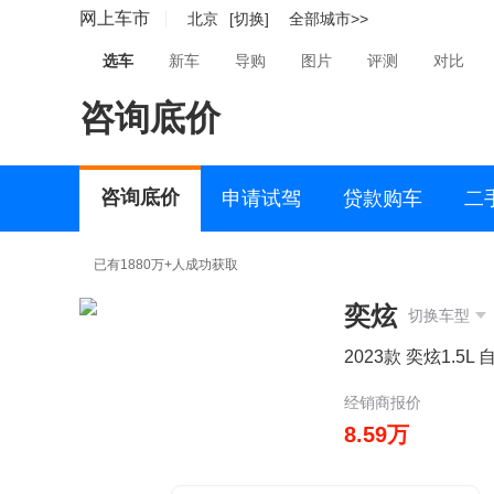
网上车市
北京
[切换]
全部城市>>
选车
新车
导购
图片
评测
对比
咨询底价
咨询底价
申请试驾
贷款购车
二
已有1880万+人成功获取
奕炫
切换车型
2023款 奕炫1.5L
经销商报价
8.59万