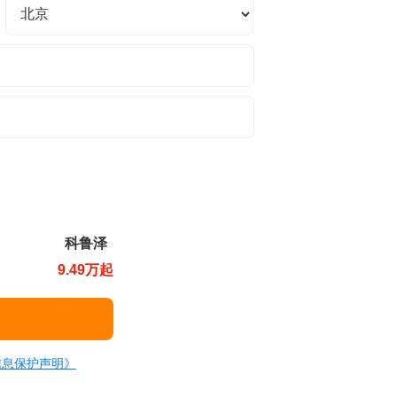
科鲁泽
9.49万起
信息保护声明》