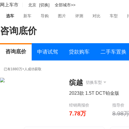
网上车市
北京
[切换]
全部城市>>
选车
新车
导购
图片
评测
对比
车型
咨询底价
咨询底价
申请试驾
贷款购车
二手车置换
已有1880万+人成功获取
缤越
切换车型
2023款 1.5T DCT铂金版
经销商报价
指导价
7.78万
8.98