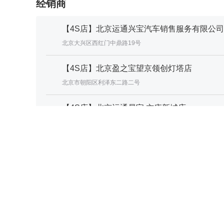
经销商
【4S店】北京运通兴宝汽车销售服务有限公司
北京大兴区西红门中鼎路19号
【4S店】北京盈之宝望京领创灯塔店
北京市朝阳区利泽东二路二号
【4S店】北京运通晟宝 亦庄新城店
北京市通州区景盛北一街12号4幢一层
【4S店】石景山骏宝行宝马4S店
北京市石景山区时代花园南路30号
更多经销商