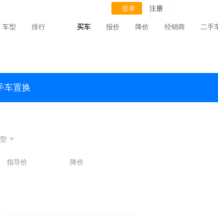
登录
注册
车型
排行
买车
报价
降价
经销商
二手
手车置换
型
指导价
降价