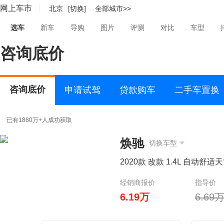
网上车市
北京
[切换]
全部城市>>
选车
新车
导购
图片
评测
对比
车型
咨询底价
咨询底价
申请试驾
贷款购车
二手车置换
已有1880万+人成功获取
焕驰
切换车型
2020款 改款 1.4L 自动舒适
经销商报价
指导价
6.19万
6.69