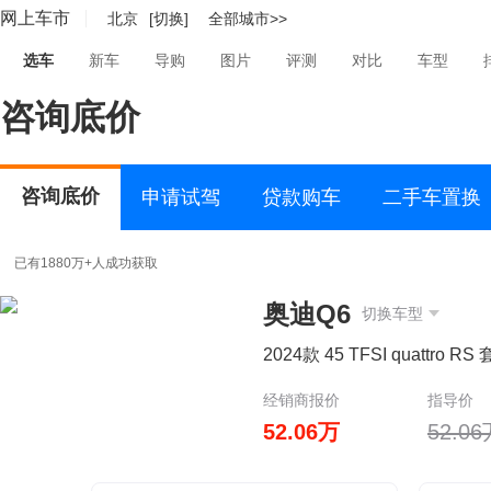
网上车市
北京
[切换]
全部城市>>
选车
新车
导购
图片
评测
对比
车型
咨询底价
咨询底价
申请试驾
贷款购车
二手车置换
已有1880万+人成功获取
奥迪Q6
切换车型
2024款 45 TFSI quattro 
经销商报价
指导价
52.06万
52.0