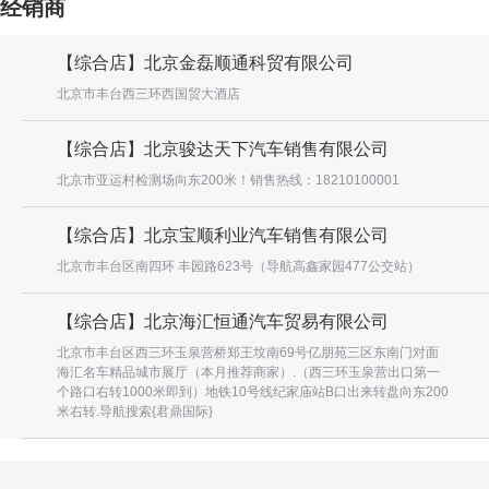
经销商
【综合店】北京金磊顺通科贸有限公司
北京市丰台西三环西国贸大酒店
【综合店】北京骏达天下汽车销售有限公司
北京市亚运村检测场向东200米！销售热线：18210100001
【综合店】北京宝顺利业汽车销售有限公司
北京市丰台区南四环 丰园路623号（导航高鑫家园477公交站）
【综合店】北京海汇恒通汽车贸易有限公司
北京市丰台区西三环玉泉营桥郑王坟南69号亿朋苑三区东南门对面
海汇名车精品城市展厅（本月推荐商家）.（西三环玉泉营出口第一
个路口右转1000米即到）地铁10号线纪家庙站B口出来转盘向东200
米右转.导航搜索{君鼎国际}
更多经销商