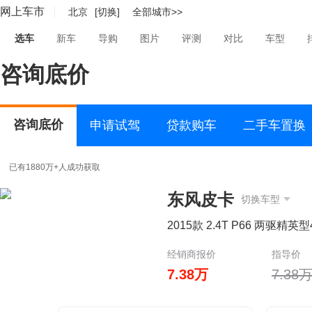
网上车市
北京
[切换]
全部城市>>
选车
新车
导购
图片
评测
对比
车型
咨询底价
咨询底价
申请试驾
贷款购车
二手车置换
已有1880万+人成功获取
东风皮卡
切换车型
2015款 2.4T P66 两驱精英型
经销商报价
指导价
7.38万
7.38