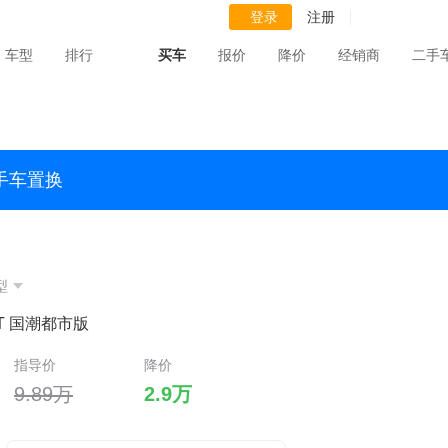
登录
注册
车型
排行
买车
报价
降价
经销商
二手
手车置换
型
5T 国潮都市版
指导价
降价
9.89万
2.9万