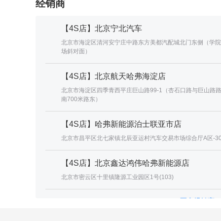
经销商
【4S店】北京宁北汽车
北京市海淀区清河安宁庄中路东方美都汽配城北门东侧（学院
场斜对面）
【4S店】北京航天哈弗海淀店
北京市海淀区四季青西平庄巨山路99-1（杏石口路与巨山路
南700米路东）
【4S店】哈弗新能源泊士联亚市店
北京市昌平区北七家镇北辰亚运村汽车交易市场综合厅A区-30
【4S店】北京鑫达鸿伟哈弗新能源店
北京市密云区十里镇隆源工业园区1号(103)
更多经销商