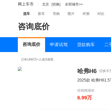
网上车市
北京
[切换]
全部城市>>
选车
新车
导购
图片
评测
对比
咨询底价
咨询底价
申请试驾
贷款购车
二
已有1880万+人成功获取
哈弗H6
切换车
2025款 哈弗H61.
经销商报价
6.99万