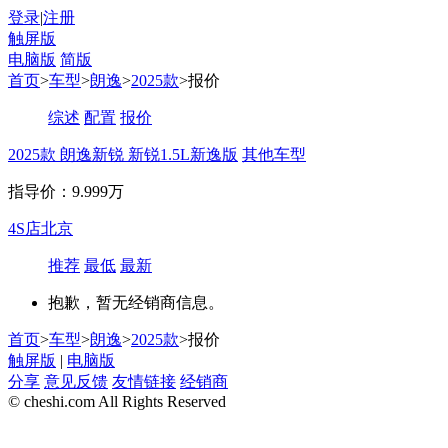
登录
|
注册
触屏版
电脑版
简版
首页
>
车型
>
朗逸
>
2025款
>报价
综述
配置
报价
2025款 朗逸新锐 新锐1.5L新逸版
其他车型
指导价：9.999万
4S店
北京
推荐
最低
最新
抱歉，暂无经销商信息。
首页
>
车型
>
朗逸
>
2025款
>报价
触屏版
|
电脑版
分享
意见反馈
友情链接
经销商
© cheshi.com All Rights Reserved