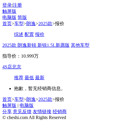
登录
|
注册
触屏版
电脑版
简版
首页
>
车型
>
朗逸
>
2025款
>报价
综述
配置
报价
2025款 朗逸新锐 新锐1.5L新愿版
其他车型
指导价：10.999万
4S店
北京
推荐
最低
最新
抱歉，暂无经销商信息。
首页
>
车型
>
朗逸
>
2025款
>报价
触屏版
|
电脑版
分享
意见反馈
友情链接
经销商
© cheshi.com All Rights Reserved