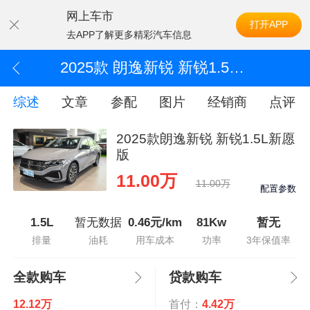
网上车市
打开APP
去APP了解更多精彩汽车信息
2025款 朗逸新锐 新锐1.5L新愿版
综述
文章
参配
图片
经销商
点评
2025款朗逸新锐 新锐1.5L新愿
版
11.00万
11.00万
配置参数
1.5L
暂无数据
0.46元/km
81Kw
暂无
排量
油耗
用车成本
功率
3年保值率
全款购车
贷款购车
12.12万
首付：
4.42万