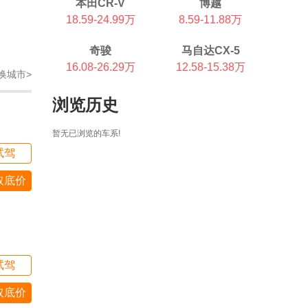
本田CR-V
博越
18.59-24.99万
8.59-11.88万
奇骏
马自达CX-5
16.08-26.29万
12.58-15.38万
换城市>
浏览历史
暂无已浏览的车系!
试驾
取底价
试驾
取底价