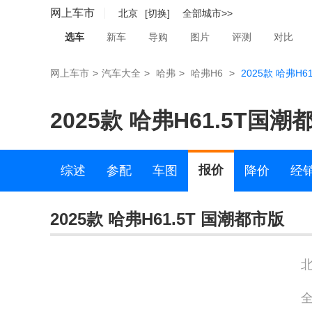
网上车市
北京
[切换]
全部城市>>
选车
新车
导购
图片
评测
对比
网上车市
>
汽车大全
>
哈弗
>
哈弗H6
>
2025款 哈弗H
2025款 哈弗H61.5T国潮
报价
综述
参配
车图
降价
经
2025款 哈弗H61.5T 国潮都市版