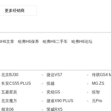
更多经销商
弗H6文章
哈弗H6保养
哈弗H6二手车
哈弗H6论坛
北京BJ30
捷达VS7
传祺GS4 
长安CS55 PLUS
缤越
MG ZS
五菱星辰
奕炫GS
缤智
北京魔方
捷途X90 PLUS
元Pro
领克06
荣威RX5