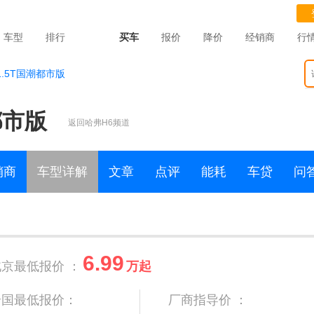
车型
排行
买车
报价
降价
经销商
行
61.5T国潮都市版
都市版
返回哈弗H6频道
销商
车型详解
文章
点评
能耗
车贷
问
6.99
北京最低报价 ：
万起
全国最低报价：
厂商指导价 ：