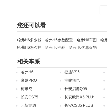
您还可以看
哈弗H6多少钱
哈弗H6参数配置
哈弗H6车图
哈
哈弗H6怎么样
哈弗H6油耗
哈弗H6优惠促销
相关车系
哈弗H6
捷达VS5
豪越PRO
宝骏悦也
柯米克
长安启源Q05
长安CS75
长安欧尚X5 PLUS
元新能源
长安CS35 PLUS