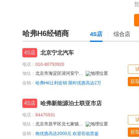
哈弗H6经销商
4S店
综合店
北京宁北汽车
4S店
电话：
010-80793920
地址：
北京市海淀区清河安宁...
获
促销：
哈弗H6让利促销 限时优惠高达2万
哈弗新能源泊士联亚市店
4S店
电话：
84475931
地址：
北京市昌平区北七家镇...
获
促销：
炮优惠高达2000元 欢迎莅临赏鉴