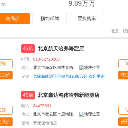
9.89万万
暂无
询底价
预约试驾
置换购车
北京
切
北京航天哈弗海淀店
4S店
电话：
010-62720260
试驾
地址：
北京市海淀区四季青西...
取底价
获
促销：
风骏新能源正价销售19.98万起 欢迎垂询
北京鑫达鸿伟哈弗新能源店
4S店
电话：
84475931
试驾
地址：
北京市密云区十里镇隆...
取底价
获
促销：
暂无促销信息..