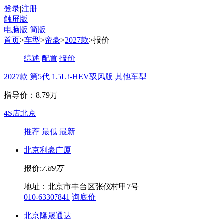
登录
|
注册
触屏版
电脑版
简版
首页
>
车型
>
帝豪
>
2027款
>报价
综述
配置
报价
2027款 第5代 1.5L i-HEV驭风版
其他车型
指导价：8.79万
4S店
北京
推荐
最低
最新
北京利豪广厦
报价:
7.89万
地址：北京市丰台区张仪村甲7号
010-63307841
询底价
北京隆晟通达