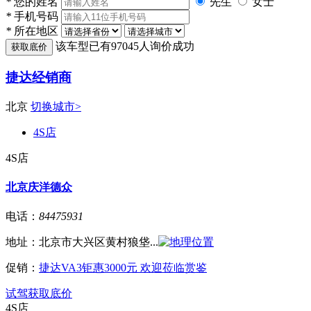
*
您的姓名
先生
女士
*
手机号码
*
所在地区
该车型已有
97045
人询价成功
捷达经销商
北京
切换城市>
4S店
4S店
北京庆洋德众
电话：
84475931
地址：
北京市大兴区黄村狼垡...
促销：
捷达VA3钜惠3000元 欢迎莅临赏鉴
试驾
获取底价
4S店