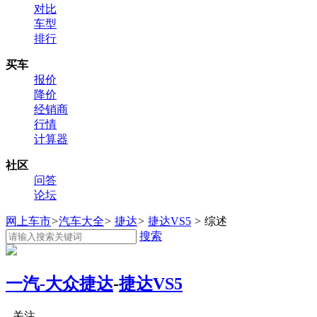
对比
车型
排行
买车
报价
降价
经销商
行情
计算器
社区
问答
论坛
网上车市
>
汽车大全
>
捷达
>
捷达VS5
>
综述
搜索
一汽-大众捷达
-
捷达VS5
关注