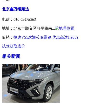
北京鑫万维顺达
电话：
010-69478363
地址：
北京市顺义区顺平路南...
促销：
捷达VS5欢迎莅临赏鉴 优惠高达1.93万
试驾
获取底价
相关新闻