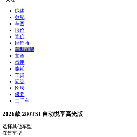
综述
参配
车图
报价
降价
经销商
车型详解
文章
点评
能耗
车贷
问答
论坛
保养
二手车
2026款 280TSI 自动悦享高光版
选择其他车型
在售车型