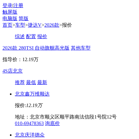
登录
|
注册
触屏版
电脑版
简版
首页
>
车型
>
捷达V
>
2026款
>报价
综述
配置
报价
2026款 280TSI 自动旗舰高光版
其他车型
指导价：12.19万
4S店
北京
推荐
最低
最新
北京鑫万维顺达
报价:
12.19万
地址：北京市顺义区顺平路南法信段1号院12号
010-69478363
询底价
北京庆洋德众