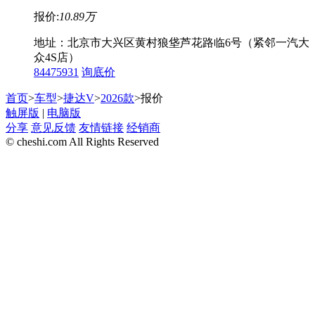
报价:
10.89万
地址：北京市大兴区黄村狼垡芦花路临6号（紧邻一汽大
众4S店）
84475931
询底价
首页
>
车型
>
捷达V
>
2026款
>报价
触屏版
|
电脑版
分享
意见反馈
友情链接
经销商
© cheshi.com All Rights Reserved