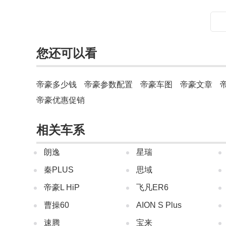
您还可以看
帝豪多少钱
帝豪参数配置
帝豪车图
帝豪文章
帝豪优惠促销
相关车系
朗逸
星瑞
秦PLUS
思域
帝豪L HiP
飞凡ER6
曹操60
AION S Plus
速腾
宝来