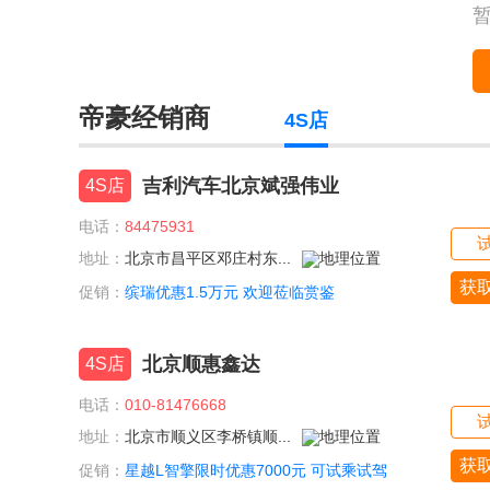
帝豪经销商
4S店
吉利汽车北京斌强伟业
4S店
电话：
84475931
地址：
北京市昌平区邓庄村东...
获
促销：
缤瑞优惠1.5万元 欢迎莅临赏鉴
北京顺惠鑫达
4S店
电话：
010-81476668
地址：
北京市顺义区李桥镇顺...
获
促销：
星越L智擎限时优惠7000元 可试乘试驾