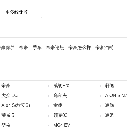
更多经销商
帝豪保养
帝豪二手车
帝豪论坛
帝豪怎么样
帝豪油耗
帝豪
威朗Pro
轩逸
大众ID.3
高尔夫
AION S M
Aion S(埃安S)
雷凌
凌尚
荣威i5
领克03
凌派
型格
MG4 EV