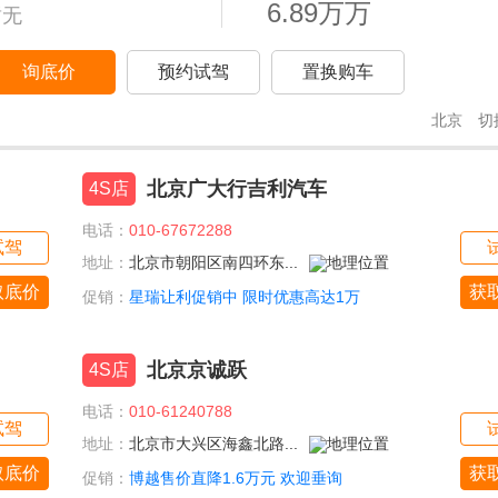
6.89万万
暂无
询底价
预约试驾
置换购车
北京
切
北京广大行吉利汽车
4S店
电话：
010-67672288
试驾
地址：
北京市朝阳区南四环东...
取底价
获
促销：
星瑞让利促销中 限时优惠高达1万
北京京诚跃
4S店
电话：
010-61240788
试驾
地址：
北京市大兴区海鑫北路...
取底价
获
促销：
博越售价直降1.6万元 欢迎垂询