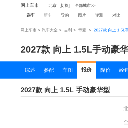
网上车市
北京
[切换]
全部城市>>
选车
新车
导购
图片
评测
对比
网上车市
>
汽车大全
>
吉利
>
帝豪
>
2027款 向上 1.5
2027款 向上 1.5L手动豪
报价
综述
参配
车图
降价
经
2027款 向上 1.5L 手动豪华型