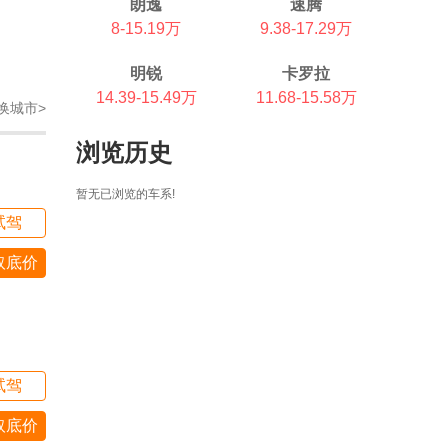
朗逸
速腾
8-15.19万
9.38-17.29万
明锐
卡罗拉
14.39-15.49万
11.68-15.58万
换城市>
浏览历史
暂无已浏览的车系!
试驾
取底价
试驾
取底价