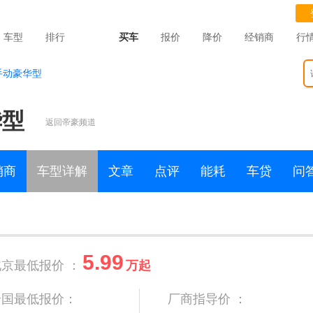
车型
排行
买车
报价
降价
经销商
行
L手动豪华型
华型
返回帝豪频道
销商
车型详解
文章
点评
能耗
车贷
问
5.99
北京最低报价 ：
万起
全国最低报价：
厂商指导价 ：