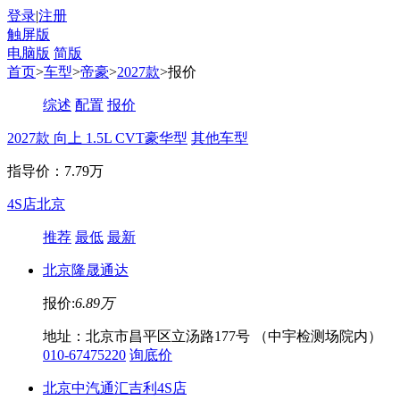
登录
|
注册
触屏版
电脑版
简版
首页
>
车型
>
帝豪
>
2027款
>报价
综述
配置
报价
2027款 向上 1.5L CVT豪华型
其他车型
指导价：7.79万
4S店
北京
推荐
最低
最新
北京隆晟通达
报价:
6.89万
地址：北京市昌平区立汤路177号 （中宇检测场院内）
010-67475220
询底价
北京中汽通汇吉利4S店