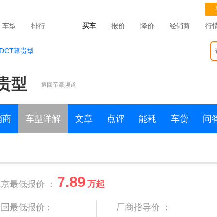
车型
排行
买车
报价
降价
经销商
行
5TDCT尊贵型
尊贵型
返回帝豪频道
销商
车型详解
文章
点评
能耗
车贷
问
7.89
北京最低报价 ：
万起
全国最低报价：
厂商指导价 ：