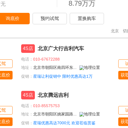
8.79万万
暂无
询底价
预约试驾
置换购车
北京
切
北京广大行吉利汽车
4S店
电话：
010-67672288
试驾
地址：
北京市朝阳区南四环东...
取底价
获
促销：
星瑞让利促销中 限时优惠高达1万
北京腾远吉利
4S店
电话：
010-85575753
试驾
地址：
北京市朝阳区姚家园路...
取底价
获
促销：
星瑞优惠高达7000元 欢迎莅临赏鉴