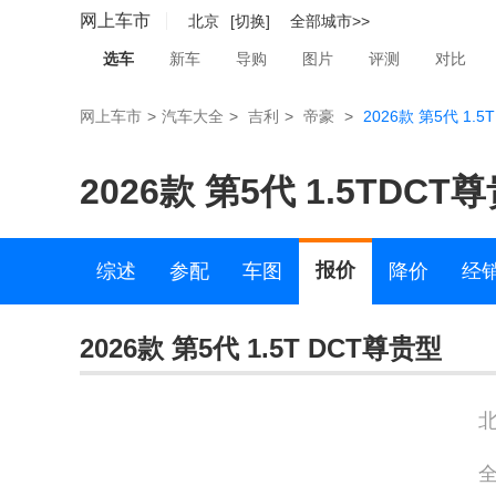
网上车市
北京
[切换]
全部城市>>
选车
新车
导购
图片
评测
对比
网上车市
>
汽车大全
>
吉利
>
帝豪
>
2026款 第5代 1.
2026款 第5代 1.5TDCT
报价
综述
参配
车图
降价
经
2026款 第5代 1.5T DCT尊贵型