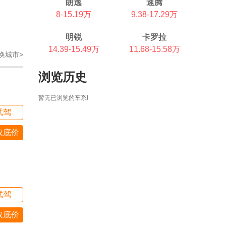
朗逸
速腾
8-15.19万
9.38-17.29万
明锐
卡罗拉
14.39-15.49万
11.68-15.58万
换城市>
浏览历史
暂无已浏览的车系!
试驾
取底价
试驾
取底价