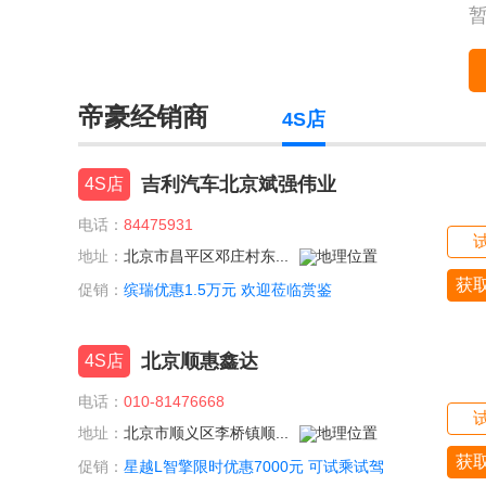
帝豪经销商
4S店
吉利汽车北京斌强伟业
4S店
电话：
84475931
地址：
北京市昌平区邓庄村东...
获
促销：
缤瑞优惠1.5万元 欢迎莅临赏鉴
北京顺惠鑫达
4S店
电话：
010-81476668
地址：
北京市顺义区李桥镇顺...
获
促销：
星越L智擎限时优惠7000元 可试乘试驾