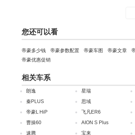
您还可以看
帝豪多少钱
帝豪参数配置
帝豪车图
帝豪文章
帝豪优惠促销
相关车系
朗逸
星瑞
秦PLUS
思域
帝豪L HiP
飞凡ER6
曹操60
AION S Plus
速腾
宝来