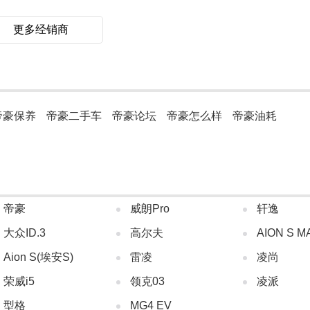
更多经销商
帝豪保养
帝豪二手车
帝豪论坛
帝豪怎么样
帝豪油耗
帝豪
威朗Pro
轩逸
大众ID.3
高尔夫
AION S M
Aion S(埃安S)
雷凌
凌尚
荣威i5
领克03
凌派
型格
MG4 EV