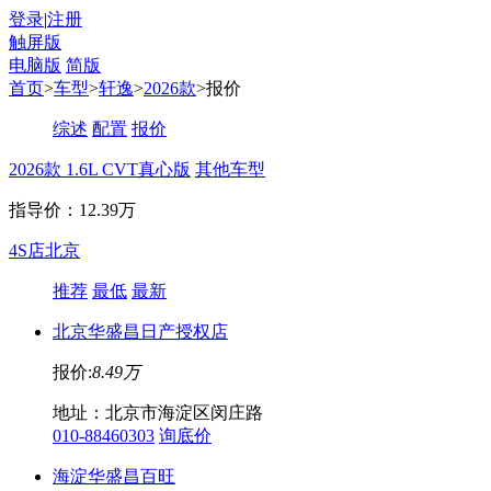
登录
|
注册
触屏版
电脑版
简版
首页
>
车型
>
轩逸
>
2026款
>报价
综述
配置
报价
2026款 1.6L CVT真心版
其他车型
指导价：12.39万
4S店
北京
推荐
最低
最新
北京华盛昌日产授权店
报价:
8.49万
地址：北京市海淀区闵庄路
010-88460303
询底价
海淀华盛昌百旺