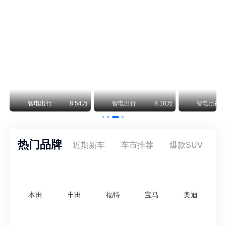
尊界V800 V680售价64.8-101.6万 1千万内最好的MPV
余承东刚刚把尊界V680和V800的正式售价亮出来了——64.8万起和76.6万起。对比预售时65-90万和80-120万的区间，起售价都往下调了一截，这个信号很明确：尊界想在百万级MPV市场尽快站稳脚跟。
通用CEO缺席签约 3年未踏足中国 释放反常信号
8月5日，上汽集团与通用汽车在上海完成上汽通用合资协议续约，合作周期一次性延长20年至2047年，这场关乎中美汽车标杆合资企业未来二十年走向的重磅签约仪式，备受全行业瞩目。
万
智电出行
8.54万
智电出行
8.18万
智电出行
热门品牌
近期新车
车市推荐
爆款SUV
本田
丰田
福特
宝马
奥迪