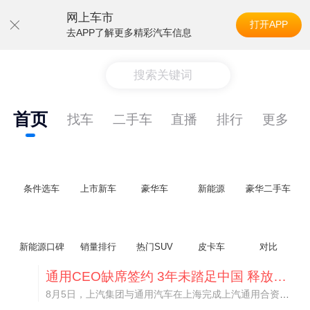
网上车市
打开APP
去APP了解更多精彩汽车信息
搜索关键词
首页
找车
二手车
直播
排行
更多
条件选车
上市新车
豪华车
新能源
豪华二手车
新能源口碑
销量排行
热门SUV
皮卡车
对比
通用CEO缺席签约 3年未踏足中国 释放反常信号
8月5日，上汽集团与通用汽车在上海完成上汽通用合资协议续约，合作周期一次性延长20年至2047年，这场关乎中美汽车标杆合资企业未来二十年走向的重磅签约仪式，备受全行业瞩目。