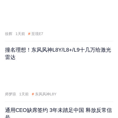
徐辉
1天前
#
至境E7
撞名理想！东风风神L8Y/L8+/L9十几万给激光
雷达
师梦琼
1天前
#
东风风神L8Y
通用CEO缺席签约 3年未踏足中国 释放反常信
号