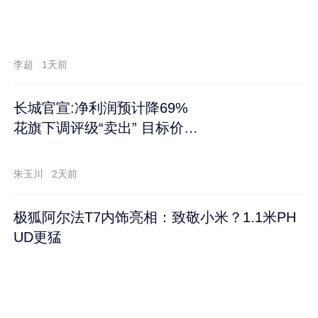
李超
1天前
长城官宣:净利润预计降69%
花旗下调评级“卖出” 目标价再
跌60%
朱玉川
2天前
极狐阿尔法T7内饰亮相：致敬小米？1.1米PH
UD更猛