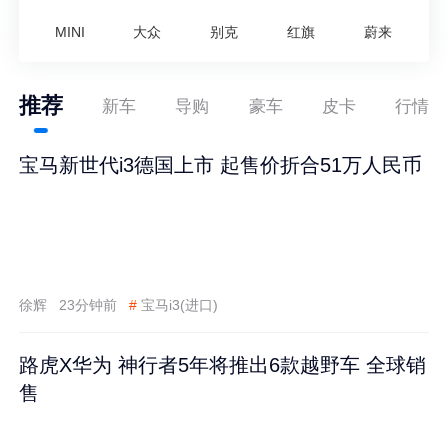
MINI
大众
别克
红旗
蔚来
推荐
新车
导购
豪车
皮卡
行情
宝马新世代i3德国上市 起售价折合51万人民币
徐辉
23分钟前
#
宝马i3(进口)
路虎X华为 神行者5年将推出6款越野车 全球销
售