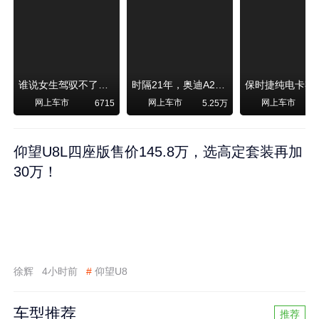
谁说女生驾驭不了大SUV？看我开问界M6驰骋坝上草原！
时隔21年，奥迪A2强势归来！
网上车市
网上车市
网上车市
6715
5.25万
1
仰望U8L四座版售价145.8万，选高定套装再加
30万！
徐辉
4小时前
#
仰望U8
车型推荐
推荐