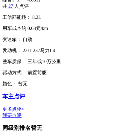
共
27
人点评
工信部能耗：
8.2L
用车成本约
0.63元/km
变速箱：
自动
发动机：
2.0T
237马力L4
整车质保：
三年或10万公里
驱动方式：
前置前驱
颜色：
暂无
车主点评
更多点评>
我要点评
同级别排名
暂无