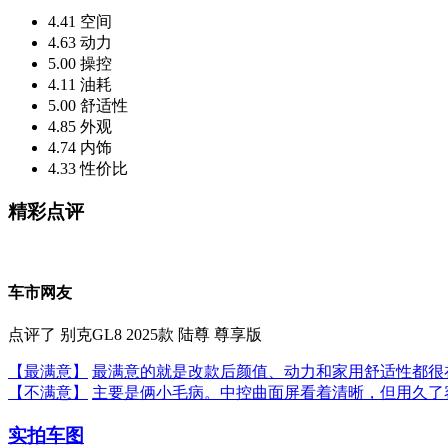
4.41
空间
4.63
动力
5.00
操控
4.11
油耗
5.00
舒适性
4.85
外观
4.74
内饰
4.33
性价比
精彩点评
车市网友
点评了 别克GL8 2025款 陆尊 尊享版
【最满意】
最满意的就是改款后颜值、动力和家用舒适性都很在
【不满意】
主要是俩小毛病。中控曲面屏看着清晰，但用久了容
实拍车图