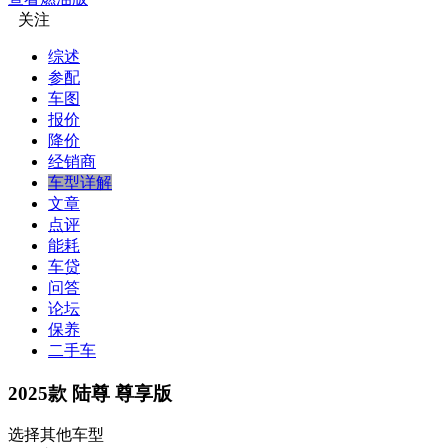
关注
综述
参配
车图
报价
降价
经销商
车型详解
文章
点评
能耗
车贷
问答
论坛
保养
二手车
2025款 陆尊 尊享版
选择其他车型