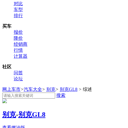
对比
车型
排行
买车
报价
降价
经销商
行情
计算器
社区
问答
论坛
网上车市
>
汽车大全
>
别克
>
别克GL8
>
综述
搜索
别克
-
别克GL8
查看燃油版