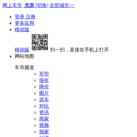
网上车市
北京
[切换]
全部城市>>
登录
注册
更多应用
移动版
移动版
扫一扫，直接在手机上打开
网站地图
车市频道
车型
报价
降价
图片
选车
对比
资讯
商家
视频
独家