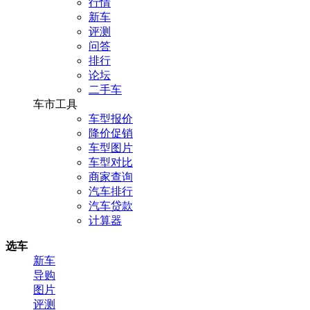
行情
新车
评测
问答
排行
论坛
二手车
车市工具
车型报价
降价促销
车型图片
车型对比
商家查询
汽车排行
汽车贷款
计算器
选车
新车
导购
图片
评测