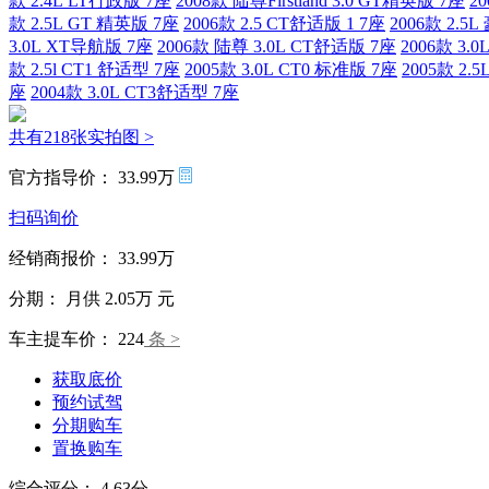
款 2.4L LT行政版 7座
2008款 陆尊Firstland 3.0 GT精英版 7座
20
款 2.5L GT 精英版 7座
2006款 2.5 CT舒适版 1 7座
2006款 2.5
3.0L XT导航版 7座
2006款 陆尊 3.0L CT舒适版 7座
2006款 3.
款 2.5l CT1 舒适型 7座
2005款 3.0L CT0 标准版 7座
2005款 2.
座
2004款 3.0L CT3舒适型 7座
共有218张实拍图 >
官方指导价：
33.99万
扫码询价
经销商报价：
33.99万
分期：
月供
2.05万
元
车主提车价：
224
条 >
获取底价
预约试驾
分期购车
置换购车
综合评分：
4.63分