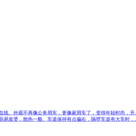
线。外观不再像公务用车，更像家用车了，变得年轻时尚，开..
易发烫，散热一般。车道保持有点偏右，隔壁车道有大车时，..