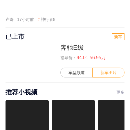
卢奇
17小时前
#
神行者8
已上市
新车
奔驰E级
44.01-56.95万
指导价：
车型频道
新车图片
推荐小视频
更多