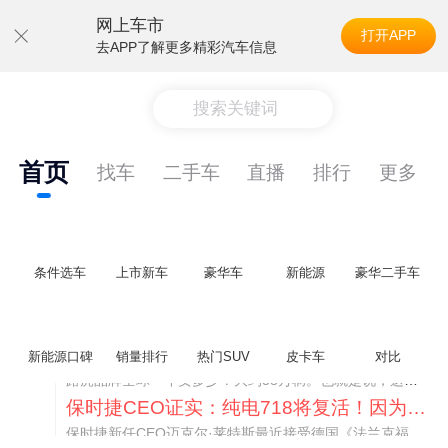
网上车市
打开APP
去APP了解更多精彩汽车信息
搜索关键词
首页
找车
二手车
直播
排行
更多
条件选车
上市新车
豪华车
新能源
豪华二手车
神行者目标年销30万辆，要把路虎销量翻倍
新能源口碑
销量排行
热门SUV
皮卡车
对比
路虎品牌全球一年卖多少？大约38万辆。也就是说，这个刚复活的新能源品牌，目标是干到路虎全球销量的八成。如果真能跑到30万辆，两者加起来就是68万辆——比现在路虎单独的数字，翻了接近一倍！说“再造一个路虎”，真不夸张。
保时捷CEO证实：纯电718将复活！因为奥迪需要
保时捷新任CEO迈克尔·莱特斯最近接受德国《法兰克福汇报》采访，直接给纯电718项目吃了颗定心丸。之前外界传得沸沸扬扬，说这个项目可能推迟甚至取消，现在CEO亲自出面澄清：“关于电动718，我们已经得出结论，将会打造这款车型，因为这是经济上的最佳解决方案，也会是一款非常出色的汽车。”