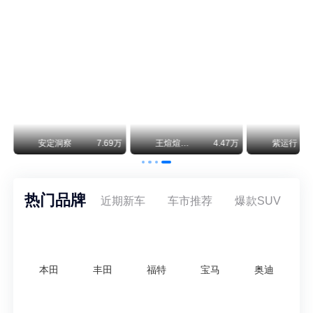
神行者目标年销30万辆，要把路虎销量翻倍
路虎品牌全球一年卖多少？大约38万辆。也就是说，这个刚复活的新能源品牌，目标是干到路虎全球销量的八成。如果真能跑到30万辆，两者加起来就是68万辆——比现在路虎单独的数字，翻了接近一倍！说“再造一个路虎”，真不夸张。
万
安定洞察
7.69万
王煊煊的爱车日记
4.47万
紫运行
热门品牌
近期新车
车市推荐
爆款SUV
本田
丰田
福特
宝马
奥迪