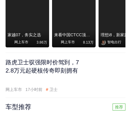
家越07，务实之选
来看中国CTCC顶级赛事艾瑞泽8 pro赛车如何脱颖而出
网上车市
网上车市
智电出行
3.86万
8.13万
路虎卫士驭强限时价驾到，7
2.8万元起硬核传奇即刻拥有
网上车市
17小时前
#
卫士
车型推荐
推荐