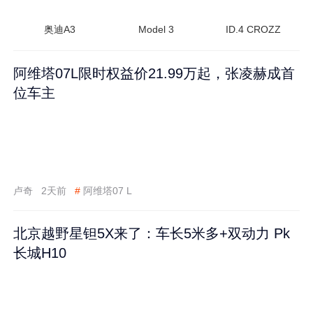
奥迪A3
Model 3
ID.4 CROZZ
阿维塔07L限时权益价21.99万起，张凌赫成首
位车主
卢奇
2天前
#
阿维塔07 L
北京越野星钽5X来了：车长5米多+双动力 Pk
长城H10