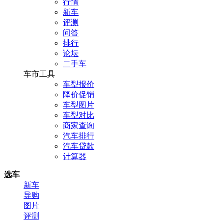
行情
新车
评测
问答
排行
论坛
二手车
车市工具
车型报价
降价促销
车型图片
车型对比
商家查询
汽车排行
汽车贷款
计算器
选车
新车
导购
图片
评测