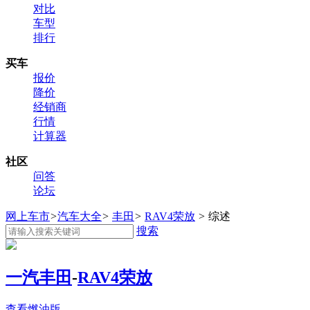
对比
车型
排行
买车
报价
降价
经销商
行情
计算器
社区
问答
论坛
网上车市
>
汽车大全
>
丰田
>
RAV4荣放
>
综述
搜索
一汽丰田
-
RAV4荣放
查看燃油版