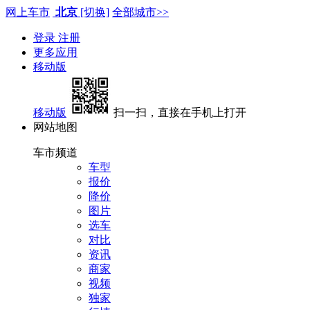
网上车市
北京
[切换]
全部城市>>
登录
注册
更多应用
移动版
移动版
扫一扫，直接在手机上打开
网站地图
车市频道
车型
报价
降价
图片
选车
对比
资讯
商家
视频
独家