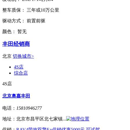
整车质保：
三年或10万公里
驱动方式：
前置前驱
颜色：
暂无
丰田经销商
北京
切换城市>
4S店
综合店
4S店
北京奥嘉丰田
电话：
15810946277
地址：
北京市昌平区北七家镇...
促销：
RAV4荣放双擎E+促销优惠5000元 可试驾