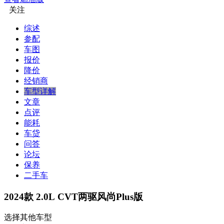
关注
综述
参配
车图
报价
降价
经销商
车型详解
文章
点评
能耗
车贷
问答
论坛
保养
二手车
2024款 2.0L CVT两驱风尚Plus版
选择其他车型