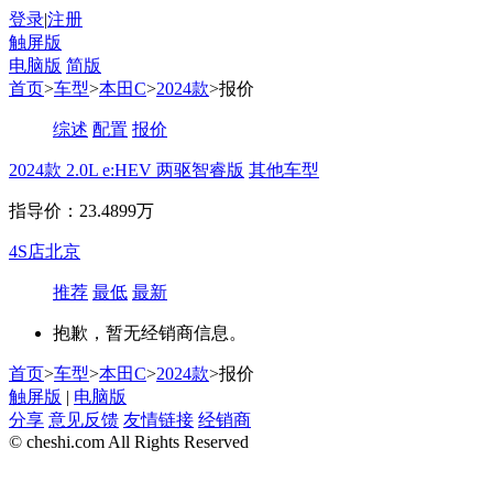
登录
|
注册
触屏版
电脑版
简版
首页
>
车型
>
本田C
>
2024款
>报价
综述
配置
报价
2024款 2.0L e:HEV 两驱智睿版
其他车型
指导价：23.4899万
4S店
北京
推荐
最低
最新
抱歉，暂无经销商信息。
首页
>
车型
>
本田C
>
2024款
>报价
触屏版
|
电脑版
分享
意见反馈
友情链接
经销商
© cheshi.com All Rights Reserved