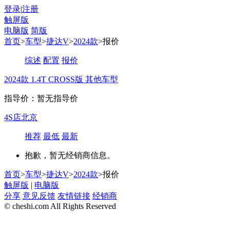
登录
|
注册
触屏版
电脑版
简版
首页
>
车型
>
捷达V
>
2024款
>报价
综述
配置
报价
2024款 1.4T CROSS版
其他车型
指导价：暂无指导价
4S店
北京
推荐
最低
最新
抱歉，暂无经销商信息。
首页
>
车型
>
捷达V
>
2024款
>报价
触屏版
|
电脑版
分享
意见反馈
友情链接
经销商
© cheshi.com All Rights Reserved