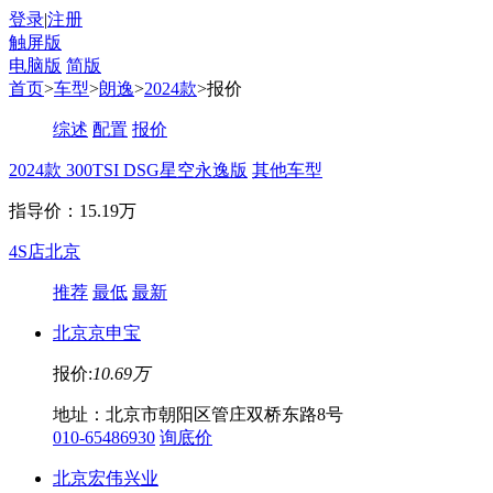
登录
|
注册
触屏版
电脑版
简版
首页
>
车型
>
朗逸
>
2024款
>报价
综述
配置
报价
2024款 300TSI DSG星空永逸版
其他车型
指导价：15.19万
4S店
北京
推荐
最低
最新
北京京申宝
报价:
10.69万
地址：北京市朝阳区管庄双桥东路8号
010-65486930
询底价
北京宏伟兴业