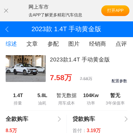
网上车市
打开APP
去APP了解更多精彩汽车信息
2023款 1.4T 手动黄金版
综述
文章
参配
图片
经销商
点评
2023款1.4T 手动黄金版
7.58万
7.58万
配置参数
1.4T
5.8L
暂无数据
104Kw
暂无
排量
油耗
用车成本
功率
3年保值率
全款购车
贷款购车
8.5万
首付：
3.19万