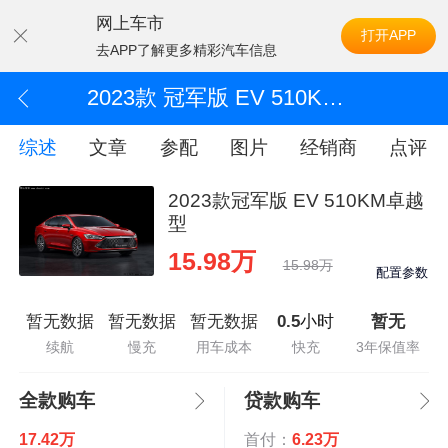
网上车市
打开APP
去APP了解更多精彩汽车信息
2023款 冠军版 EV 510KM卓越型
综述
文章
参配
图片
经销商
点评
2023款冠军版 EV 510KM卓越
型
15.98万
15.98万
配置参数
暂无数据
暂无数据
暂无数据
0.5
小时
暂无
续航
慢充
用车成本
快充
3年保值率
全款购车
贷款购车
17.42万
首付：
6.23万