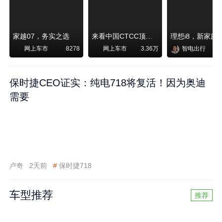
家越07，务实之选
来看中国CTCC顶级赛事艾瑞泽8 pro赛车如何脱颖而出
网上车市
网上车市
智电出行
8278
3.36万
保时捷CEO证实：纯电718将复活！因为奥迪
需要
卢奇
2天前
#
保时捷718
车型推荐
推荐