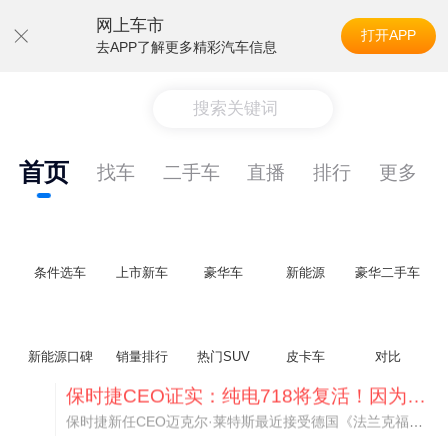
网上车市
打开APP
去APP了解更多精彩汽车信息
搜索关键词
首页
找车
二手车
直播
排行
更多
条件选车
上市新车
豪华车
新能源
豪华二手车
新能源口碑
销量排行
热门SUV
皮卡车
对比
神行者目标年销30万辆，要把路虎销量翻倍
路虎品牌全球一年卖多少？大约38万辆。也就是说，这个刚复活的新能源品牌，目标是干到路虎全球销量的八成。如果真能跑到30万辆，两者加起来就是68万辆——比现在路虎单独的数字，翻了接近一倍！说“再造一个路虎”，真不夸张。