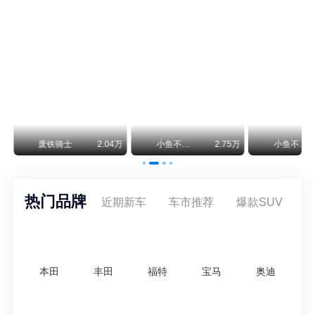
保时捷CEO证实：纯电718将复活！因为奥迪需要
保时捷新任CEO迈克尔·莱特斯最近接受德国《法兰克福汇报》采访，直接给纯电718项目吃了颗定心丸。之前外界传得沸沸扬扬，说这个项目可能推迟甚至取消，现在CEO亲自出面澄清：“关于电动718，我们已经得出结论，将会打造这款车型，因为这是经济上的最佳解决方案，也会是一款非常出色的汽车。”
神行者目标年销30万辆，要把路虎销量翻倍
路虎品牌全球一年卖多少？大约38万辆。也就是说，这个刚复活的新能源品牌，目标是干到路虎全球销量的八成。如果真能跑到30万辆，两者加起来就是68万辆——比现在路虎单独的数字，翻了接近一倍！说“再造一个路虎”，真不夸张。
万
小鱼不刹车
1.92万
小鱼不刹车
1.58万
安定洞察
热门品牌
近期新车
车市推荐
爆款SUV
本田
丰田
福特
宝马
奥迪